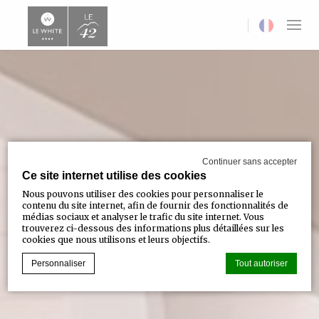
Current langua
Continuer sans accepter
Ce site internet utilise des cookies
Nous pouvons utiliser des cookies pour personnaliser le
contenu du site internet, afin de fournir des fonctionnalités de
médias sociaux et analyser le trafic du site internet. Vous
trouverez ci-dessous des informations plus détaillées sur les
cookies que nous utilisons et leurs objectifs.
Personnaliser
Tout autoriser
Déclaration de cookie par
d-edge Macaron CMP
. Dernière mise à