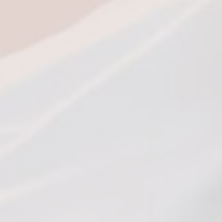
_deCookiesC
_deCookiesCo
fb_cookie_la
Stati
Les cookies de
l'utilisateur 
Nom
_ga
_ga_TM3EH
_ga_CMJG3Z