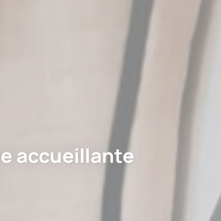
te
2 ans
te
2 ans
utilisateur
le.
e accueillante