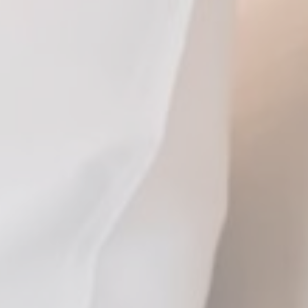
onsent
D-edge Cookie
Remember user's consent on Cookies and
Consent
consent Identifier.
nsentID
D-edge Cookie
Remember user's consent on Cookies and
Consent
consent Identifier.
w_consent
D-edge Cookie
Remember user's consent on Cookies and
Consent
consent Identifier.
stiques
 ce type sont utilisés pour collecter des informations sur le parcours de n
dans le but d'analyser les statistiques de manière agrégée afin d'améliorer le 
Fournisseur
Objectif
Google
Google Analytics allows user tracking to enhance the websi
Analytics
performance and experience
WEMFY
Google
Google Analytics allows user tracking to enhance the websi
Analytics
performance and experience
E5EE
Google
Google Analytics allows user tracking to enhance the websi
Analytics
performance and experience