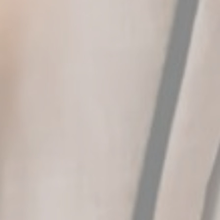
Session
Session
Session
avigation de
site internet.
Durée
te
2 ans
te
2 ans
te
2 ans