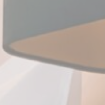
es cookies?
nt de petits morceaux d'informations textuelles qui sont utilisés par le site
périence utilisateur. Acceptez tous les cookies ou choisissez les catégories
riser.
ookies
ssaire
écessaires permettent au site internet de se comporter correctement en p
s de base telles que les connexions aux zones privées ou la navigation sur le
e cookies de ce type.
érences
 préférence permettent de sauvegarder les préférences de l'utilisateur po
mple, ils pourraient contenir la langue de l'utilisateur.
Nom
Fournisseur
Objectif
nsentDeleteKey
D-edge Cookie
Remember user's consent on Cookies and
Consent
consent Identifier.
esp
D-edge Cookie
Remember user's consent on Cookies and
Consent
consent Identifier.