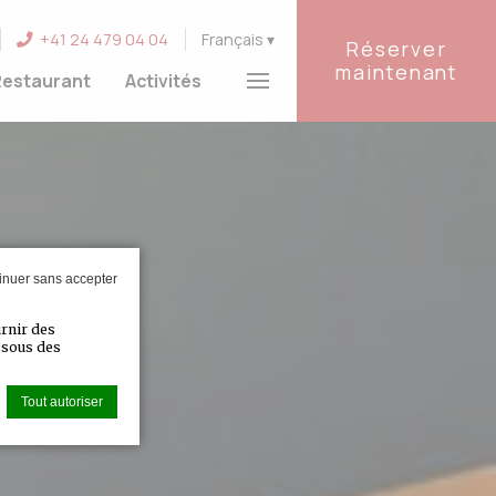
+41 24 479 04 04
Français
Réserver
maintenant
estaurant
Activités
inuer sans accepter
urnir des
essous des
Tout autoriser