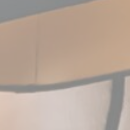
 internet pour
 que vous
ermettant des
 site.
ur la prochaine
Durée
Session
Session