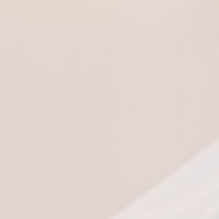
Que sont l
Les cookies so
améliorer l'ex
souhaitez auto
relative aux c
Néce
Les cookies n
fonctionnalité
Il n'y a pas d
Préf
Les cookies de
visite. Par exe
_deCookiesCo
_deCountryR