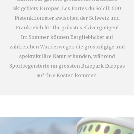
performance and
experience
Skigebiets Europas, Les Portes du Soleil: 600
_ga_0SDZMDB7FD
Google
Google Analytics
2
Pistenkilometer zwischen der Schweiz und
Analytics
allows user tracking
Jahre
to enhance the
Frankreich für Ihr grösstes Skivergnügen!
website
performance and
Im Sommer können Bergliebhaber auf
experience
zahlreichen Wanderwegen die grosszügige und
_ga_QBC1CGXYDZ
Google
Google Analytics
2
Analytics
allows user tracking
Jahre
spektakuläre Natur erkunden, während
to enhance the
website
Sportbegeisterte im grössten Bikepark Europas
performance and
experience
auf ihre Kosten kommen.
Marketing und Werbung
Marketing-Cookies werden hauptsächlich von
Dritten verwendet, um ein Benutzerprofil zu erstellen,
um sein Verhalten und seine Gewohnheiten im
gesamten Web für Marketingzwecke zu verfolgen.
Werbenutzerdaten