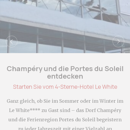
_deCookiesConsentDeleteKey
D-edge
Remember user's
Ses
Cookie
consent on Cookies
Consent
and consent
Identifier.
_deCountryResp
D-edge
Remember user's
Ses
Cookie
consent on Cookies
Consent
and consent
Identifier.
_deCookiesConsent
D-edge
Remember user's
Ses
Cookie
consent on Cookies
Consent
and consent
Champéry und die Portes du Soleil
Identifier.
entdecken
_deCookiesConsentID
D-edge
Remember user's
Ses
Cookie
consent on Cookies
Consent
and consent
Starten Sie vom 4-Sterne-Hotel Le White
Identifier.
fb_cookie_law_consent
D-edge
Remember user's
Ses
Ganz gleich, ob Sie im Sommer oder im Winter im
Cookie
consent on Cookies
Consent
and consent
Le White**** zu Gast sind – das Dorf Champéry
Identifier.
und die Ferienregion Portes du Soleil begeistern
zu jeder Jahreszeit mit einer Vielzahl an