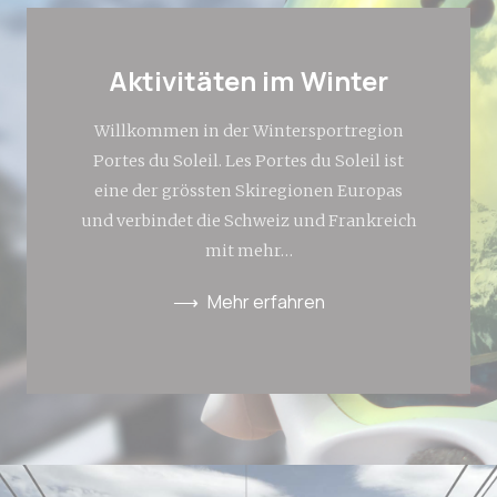
Erteilen Sie Ihre Einwilligung zur Übermittlung von
Nutzerdaten im Zusammenhang mit Werbung an
Aktivitäten im Winter
Google.
Willkommen in der Wintersportregion
Personalisierte Werbung
Portes du Soleil. Les Portes du Soleil ist
Erteilen Sie Dritten Ihre Einwilligung für
personalisierte Werbung
eine der grössten Skiregionen Europas
und verbindet die Schweiz und Frankreich
Auswahl bestätigen
Weniger Details
mit mehr…
Mehr erfahren