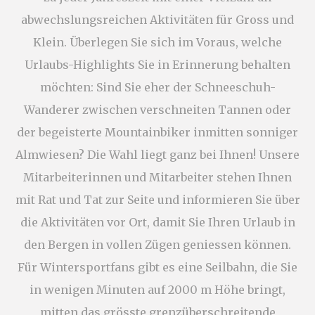
Statistik
abwechslungsreichen Aktivitäten für Gross und
Cookies dieser Art werden verwendet, um
Informationen über den Navigationspfad des
Klein. Überlegen Sie sich im Voraus, welche
Benutzers zu sammeln, mit dem Ziel, die Statistiken
in einer aggregierten Weise zu analysieren, um die
Urlaubs-Highlights Sie in Erinnerung behalten
Website zu verbessern
möchten: Sind Sie eher der Schneeschuh-
Name
Anbieter
Zweck
Dauer
Wanderer zwischen verschneiten Tannen oder
_ga
Google
Google Analytics
2
Analytics
allows user tracking
Jahre
der begeisterte Mountainbiker inmitten sonniger
to enhance the
website
Almwiesen? Die Wahl liegt ganz bei Ihnen! Unsere
performance and
experience
Mitarbeiterinnen und Mitarbeiter stehen Ihnen
_ga_TM3EHWEMFY
Google
Google Analytics
2
mit Rat und Tat zur Seite und informieren Sie über
Analytics
allows user tracking
Jahre
to enhance the
die Aktivitäten vor Ort, damit Sie Ihren Urlaub in
website
performance and
den Bergen in vollen Zügen geniessen können.
experience
Für Wintersportfans gibt es eine Seilbahn, die Sie
_ga_CMJG3ZE5EE
Google
Google Analytics
2
Analytics
allows user tracking
Jahre
in wenigen Minuten auf 2000 m Höhe bringt,
to enhance the
website
mitten das grösste grenzüberschreitende