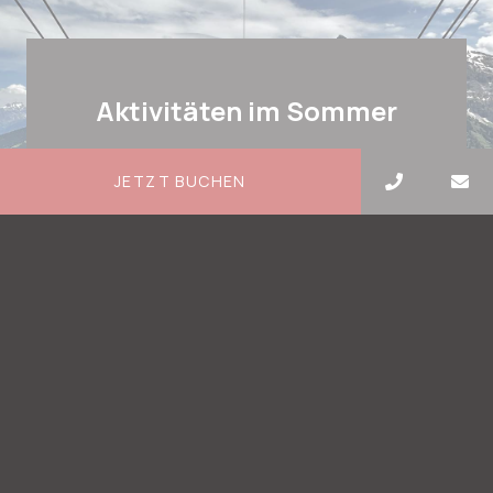
Aktivitäten im Sommer
Champéry und die Portes du Soleil sind
JETZT BUCHEN
nicht nur ein Ziel für Wintersportler –
ganz im Gegenteil. Im Sommer
verwandelt sich das Gebiet der Portes du…
Mehr erfahren