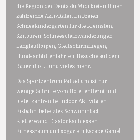
performance and
die Region der Dents du Midi bieten Ihnen
experience
_ga_0SDZMDB7FD
Google
Google Analytics
2
zahlreiche Aktivitäten im Freien:
Analytics
allows user tracking
Jahre
to enhance the
Schneekindergarten für die Kleinsten,
website
performance and
Skitouren, Schneeschuhwanderungen,
experience
Langlaufloipen, Gleitschirmfliegen,
_ga_QBC1CGXYDZ
Google
Google Analytics
2
Analytics
allows user tracking
Jahre
Hundeschlittenfahrten, Besuche auf dem
to enhance the
website
Bauernhof … und vieles mehr.
performance and
experience
Das Sportzentrum Palladium ist nur
wenige Schritte vom Hotel entfernt und
Marketing und Werbung
bietet zahlreiche Indoor-Aktivitäten:
Marketing-Cookies werden hauptsächlich von
Eisbahn, beheiztes Schwimmbad,
Dritten verwendet, um ein Benutzerprofil zu erstellen,
um sein Verhalten und seine Gewohnheiten im
Kletterwand, Eisstockschiessen,
gesamten Web für Marketingzwecke zu verfolgen.
Fitnessraum und sogar ein Escape Game!
Werbenutzerdaten