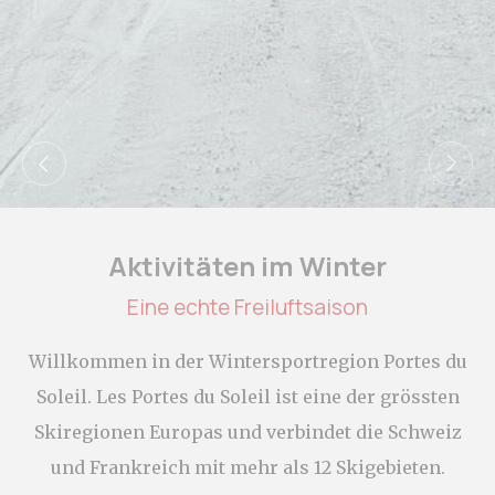
_deCookiesConsentDeleteKey
D-edge
Remember user's
Ses
Cookie
consent on Cookies
Consent
and consent
Identifier.
_deCountryResp
D-edge
Remember user's
Ses
Cookie
consent on Cookies
Consent
and consent
Identifier.
_deCookiesConsent
D-edge
Remember user's
Ses
Cookie
consent on Cookies
Consent
and consent
Identifier.
Aktivitäten im Winter
_deCookiesConsentID
D-edge
Remember user's
Ses
Eine echte Freiluftsaison
Cookie
consent on Cookies
Consent
and consent
Identifier.
Willkommen in der Wintersportregion Portes du
fb_cookie_law_consent
D-edge
Remember user's
Ses
Cookie
consent on Cookies
Soleil. Les Portes du Soleil ist eine der grössten
Consent
and consent
Identifier.
Skiregionen Europas und verbindet die Schweiz
und Frankreich mit mehr als 12 Skigebieten.