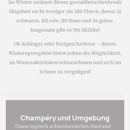
Im Winter umfasst dieses grenzüberschreitende
Statistik
Skigebiet nicht weniger als 286 Pisten, davon 32
Cookies dieser Art werden verwendet, um
Informationen über den Navigationspfad des
schwarze, 101 rote, 119 blaue und 34 grüne.
Benutzers zu sammeln, mit dem Ziel, die Statistiken
in einer aggregierten Weise zu analysieren, um die
Insgesamt gibt es 196 Skilifte!
Website zu verbessern
Name
Anbieter
Zweck
Dauer
Ob Anfänger oder Fortgeschrittene – dieses
_ga
Google
Google Analytics
2
Wintersportgebiet bietet jedem die Möglichkeit,
Analytics
allows user tracking
Jahre
to enhance the
an Winteraktivitäten teilzunehmen und sich im
website
performance and
Schnee zu vergnügen!
experience
_ga_TM3EHWEMFY
Google
Google Analytics
2
Analytics
allows user tracking
Jahre
to enhance the
website
performance and
experience
_ga_CMJG3ZE5EE
Google
Google Analytics
2
Champéry und Umgebung
Analytics
allows user tracking
Jahre
to enhance the
Unser typisch schweizerisches Dorf und
website