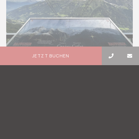
JETZT BUCHEN
Aktivitäten im Sommer
Champéry und die Portes du Soleil sind nicht
nur ein Ziel für Wintersportler – ganz im
Gegenteil. Im Sommer verwandelt sich…
Mehr erfahren